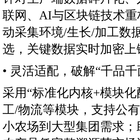
联网、AI与区块链技术
动采集环境/生长/加工数
选，关键数据实时加密上
• 灵活适配，破解“千品千
采用“标准化内核+模块化
工/物流等模块，支持公有
小农场到大型集团需求；