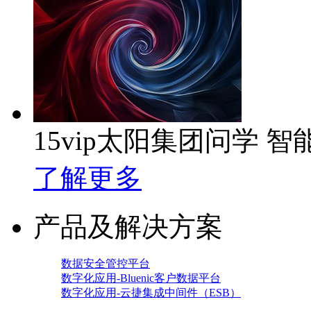
15vip太阳集团问学 
了解更多
产品及解决方案
数据安全管控平台
数字化应用-Bluenic客户数据平台
数字化应用-云捷集成中间件（ESB）