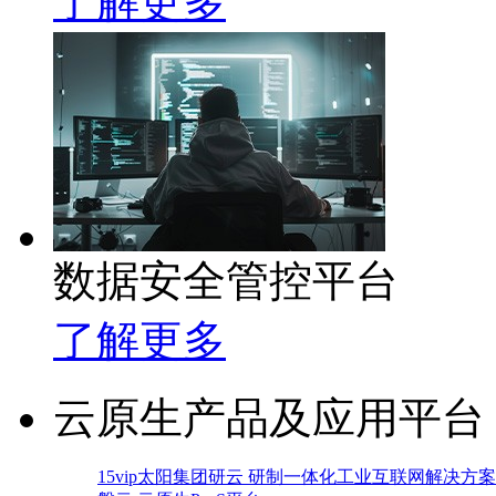
了解更多
数据安全管控平台
了解更多
云原生产品及应用平台
15vip太阳集团研云 研制一体化工业互联网解决方案