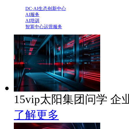
DC·AI生态创新中心
AI服务
AI培训
智算中心运营服务
15vip太阳集团问学 企业
了解更多