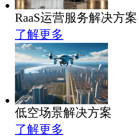
RaaS运营服务解决方案
了解更多
低空场景解决方案
了解更多