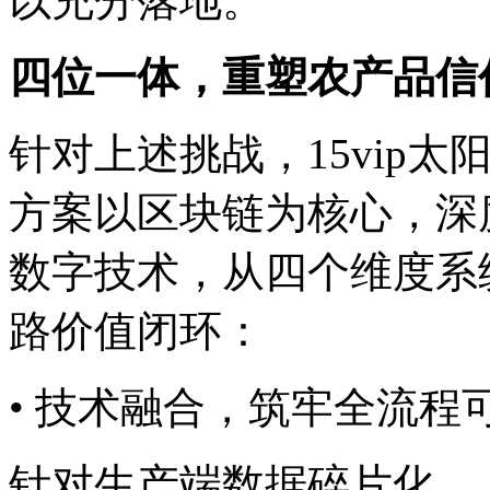
以充分落地。
四位一体，重塑农产品信
针对上述挑战，15vip
方案以区块链为核心，深
数字技术，从四个维度系
路价值闭环：
• 技术融合，筑牢全流程
针对生产端数据碎片化、