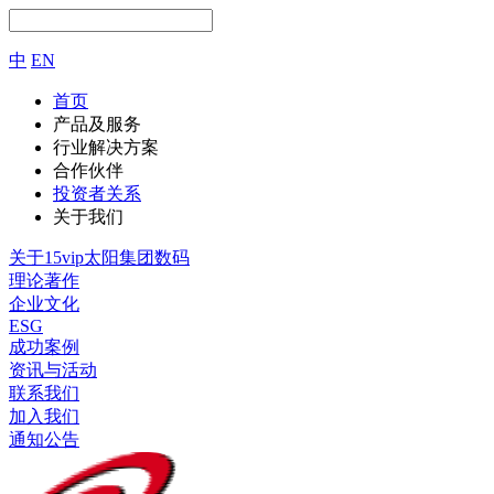
中
EN
首页
产品及服务
行业解决方案
合作伙伴
投资者关系
关于我们
关于15vip太阳集团数码
理论著作
企业文化
ESG
成功案例
资讯与活动
联系我们
加入我们
通知公告