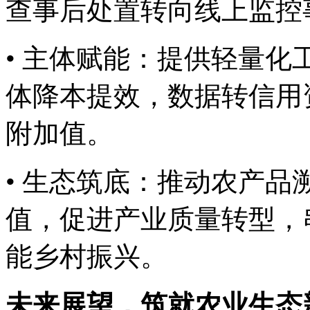
查事后处置转向线上监控
• 主体赋能：提供轻量
体降本提效，数据转信用
附加值。
• 生态筑底：推动农产
值，促进产业质量转型，
能乡村振兴。
未来展望，筑就农业生态