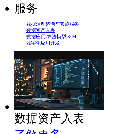
服务
数据治理咨询与实施服务
数据资产入表
数据应用-算法模型 & ML
数字化应用开发
数据资产入表