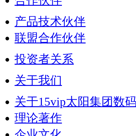
合作伙伴
产品技术伙伴
联盟合作伙伴
投资者关系
关于我们
关于15vip太阳集团数
理论著作
企业文化